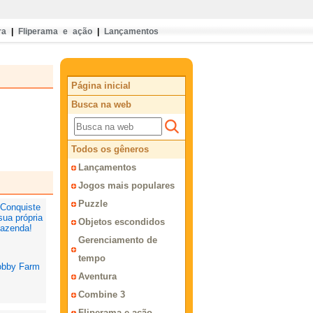
ra
|
Fliperama e ação
|
Lançamentos
Página inicial
Busca na web
Todos os gêneros
Lançamentos
Jogos mais populares
Puzzle
Objetos escondidos
Gerenciamento de
tempo
bby Farm
Aventura
Combine 3
Fliperama e ação