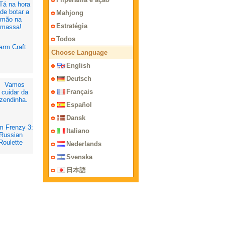
Mahjong
Estratégia
Todos
arm Craft
Choose Language
English
Deutsch
Français
Español
Dansk
m Frenzy 3:
Italiano
Russian
Roulette
Nederlands
Svenska
日本語